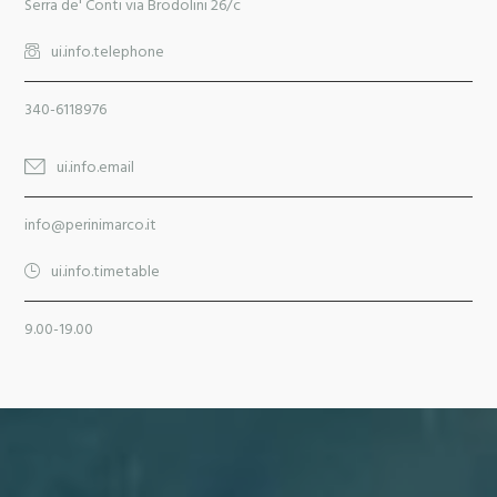
Serra de' Conti via Brodolini 26/c
ui.info.telephone
340-6118976
ui.info.email
info@perinimarco.it
ui.info.timetable
9.00-19.00